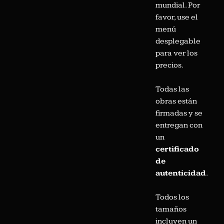
mundial. Por
favor, use el
menú
desplegable
para ver los
precios.
Todas las
obras están
firmadas y se
entregan con
un
certificado
de
autenticidad
.
Todos los
tamaños
incluyen un